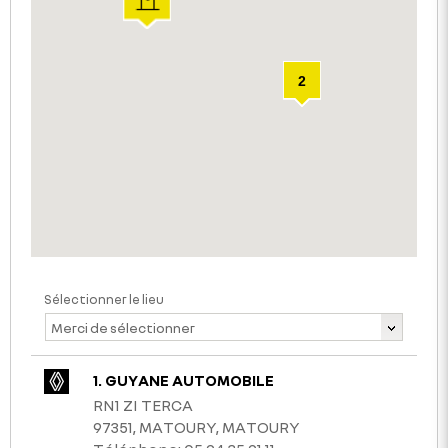
2
2
2
2
Sélectionner le lieu
Merci de sélectionner
1. GUYANE AUTOMOBILE
RN1 ZI TERCA
97351, MATOURY, MATOURY