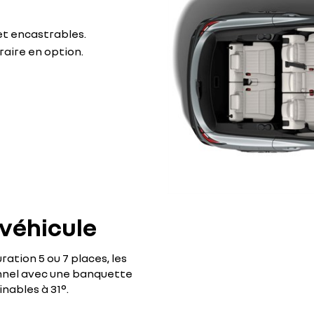
et encastrables.
aire en option.
 véhicule
ation 5 ou 7 places, les
nnel avec une banquette
clinables à 31°.