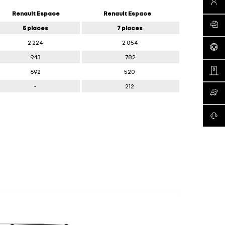
Appel
Renault Espace
Renault Espace
RDV en
5 places
7 places
2 224
2 054
Deman
943
782
Trouve
692
520
-
212
Renaul
Conta