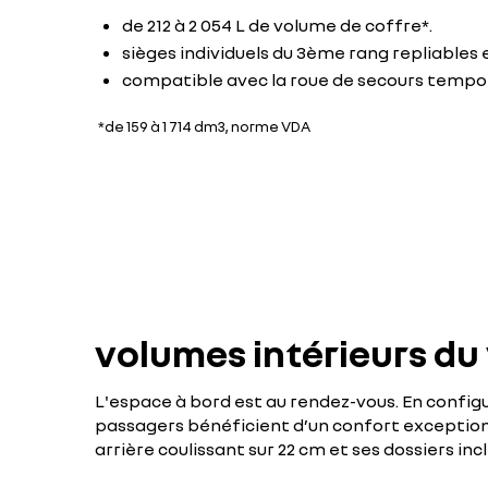
de 212 à 2 054 L de volume de coffre*.
sièges individuels du 3ème rang repliables 
compatible avec la roue de secours tempor
*de 159 à 1 714 dm3, norme VDA
volumes intérieurs du
L'espace à bord est au rendez-vous. En configur
passagers bénéficient d’un confort exceptio
arrière coulissant sur 22 cm et ses dossiers in