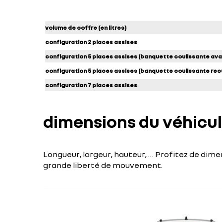
volume de coffre (en litres)
configuration 2 places assises
configuration 5 places assises (banquette coulissante a
configuration 5 places assises (banquette coulissante r
configuration 7 places assises
dimensions du véhicu
Longueur, largeur, hauteur, … Profitez de dim
grande liberté de mouvement.