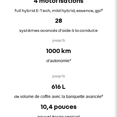
4 motorisations
full hybrid E-Tech, mild hybrid, essence, gpl³
28
systèmes avancés d'aide à la conduite
jusqu'à
1000 km
d'
⁴
autonomie
jusqu'à
616 L
de
⁵
volume de coffre avec la banquette avancée
10,4 pouces
nouvel écran central