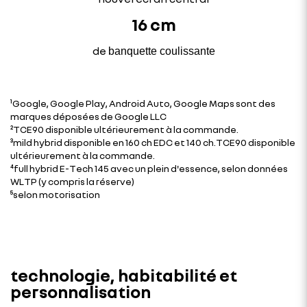
16 cm
de
banquette coulissante
¹Google, Google Play, Android Auto, Google Maps sont des
marques déposées de Google LLC
²TCE90 disponible ultérieurement à la commande.
³mild hybrid disponible en 160 ch EDC et 140 ch.TCE90 disponible
ultérieurement à la commande.
⁴full hybrid E-Tech 145 avec un plein d'essence, selon données
WLTP (y compris la réserve)
⁵selon motorisation
technologie, habitabilité et
personnalisation