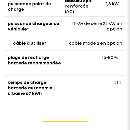
domestique
2,3 kW
renforcée
(AC)
11 kW de série 22 kW en
option
câble mode 2 en option
15-80%
21h