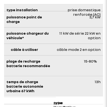
prise domestique
renforcée (AC)
3,7 kW
11 kW de série 22 kW en
option
câble mode 2 en option
15-80%
13h
prise