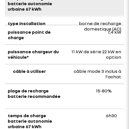
borne de recharge
domestique (AC)
7,4 kW
11 kW de série 22 kW en
option
câble mode 3 inclus à
l’achat
15-80%
6h30