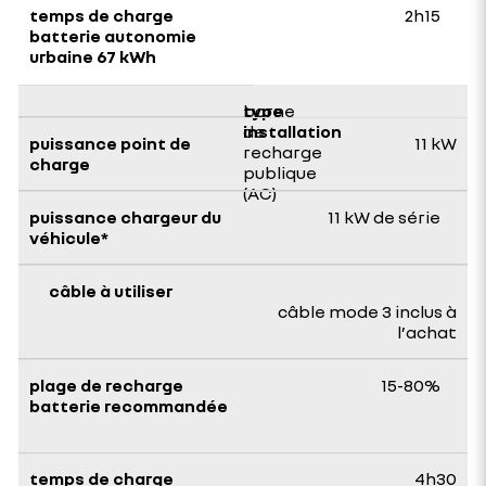
2h15
borne
de
11 kW
recharge
publique
(AC)
11 kW de série
câble mode 3 inclus à
l’achat
15-80%
4h30​