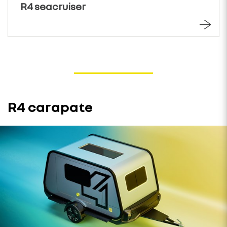
R4 seacruiser
R4 carapate