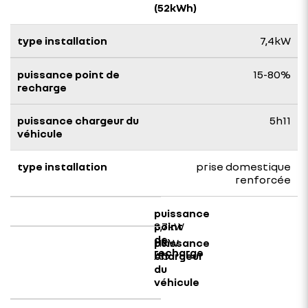
7,4kW
15-80%
5h11
prise domestique
renforcée
3,7kW
11kW
AC