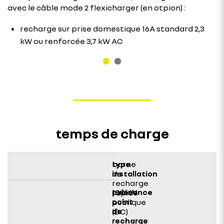
avec le câble mode 2 flexicharger (en otpion) :
recharge sur prise domestique 16A standard 2,3
kW ou renforcée 3,7 kW AC
temps de charge
borne
de
recharge
100kW
rapide
publique
(DC)