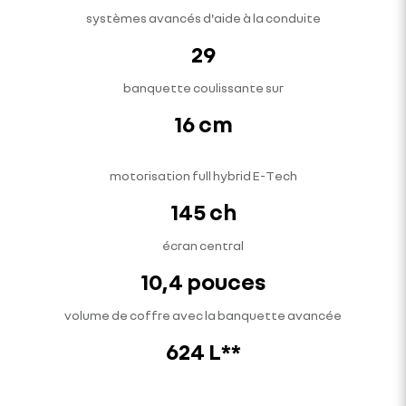
systèmes avancés d'aide à la conduite
29
banquette coulissante sur
16 cm
motorisation full hybrid E-Tech
145 ch
écran central
10,4 pouces
volume de coffre avec la banquette avancée
624 L**