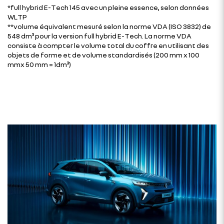
*full hybrid E-Tech 145 avec un pleine essence, selon données
WLTP
**volume équivalent mesuré selon la norme VDA (ISO 3832) de
548 dm³ pour la version full hybrid E-Tech. La norme VDA
consiste à compter le volume total du coffre en utilisant des
objets de forme et de volume standardisés (200 mm x 100
mmx 50 mm = 1dm³)