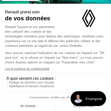
24 systèmes avancés d’aide à la
conduite
Renault Twingo E-Tech électrique embarque jusqu’à
24 systèmes avancés d’aide à la conduite¹ et des
équipements de sécurité développés par Renault,
pour rendre la conduite plus sûre et efficace, et
simplifier vos manœuvres en ville.
¹ données susceptibles de varier en fonction de la
version choisie et des options souscrites
François