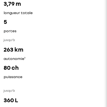
3,79 m
longueur totale
5
portes
jusqu’à
263 km
autonomie
¹
80 ch
puissance
jusqu’à
360 L