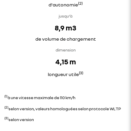
(2)
d'autonomie
jusqu'à
8,9 m3
de volume de chargement
dimension
4,15 m
(3)
longueur utile
(1)
à une vitesse maximale de 110 km/h
(2)
selon version, valeurs homologuées selon protocole WLTP
(3)
selon version