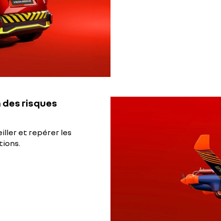
n des risques
iller et repérer les
tions.