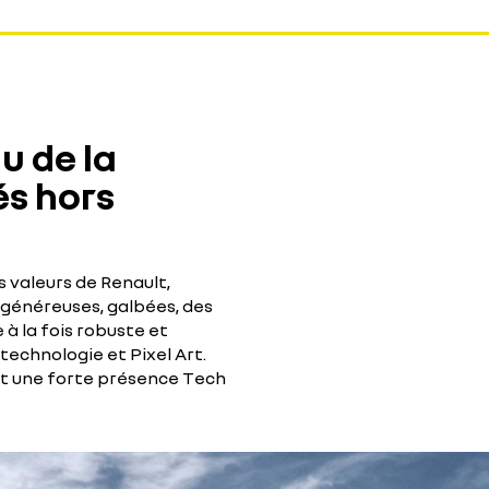
u de la
s hors
s valeurs de Renault,
généreuses, galbées, des
e à la fois robuste et
echnologie et Pixel Art.
é et une forte présence Tech