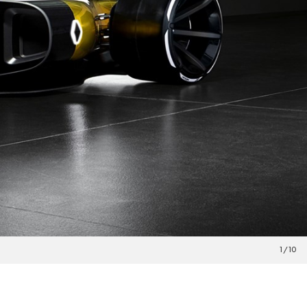
1
/
10